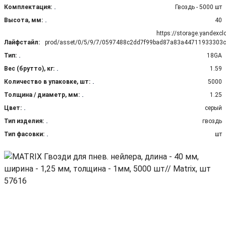
Комплектация:
Гвоздь - 5000 шт
Высота, мм:
40
https://storage.yandexcl
Лайфстайл:
prod/asset/0/5/9/7/0597488c2dd7f99bad87a83a44711933303c
Тип:
18GA
Вес (брутто), кг:
1.59
Количество в упаковке, шт:
5000
Толщина / диаметр, мм:
1.25
Цвет:
серый
Тип изделия:
гвоздь
Тип фасовки:
шт