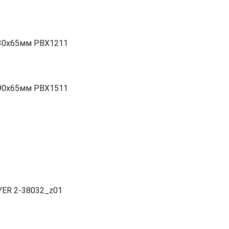
230х65мм PBX1211
290х65мм PBX1511
YER 2-38032_z01