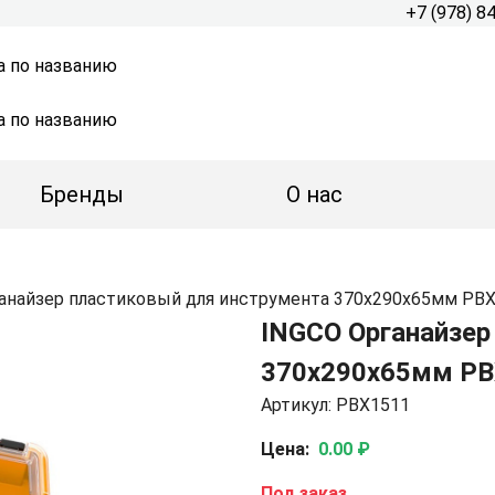
+7 (978) 8
а по названию
а по названию
Бренды
О нас
анайзер пластиковый для инструмента 370х290х65мм PB
INGCO Органайзер
370х290х65мм PB
Артикул: PBX1511
Цена:
0.00 ₽
Под заказ