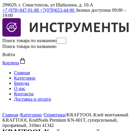
299029, г. Севастополь, ул Шабалина, д. 10-А
+7 (978) 847-91-88
+7(978)653-44-90
Звонки доступны 09:00 –
19:00
Поиск товара по названию
Поиск товара по названию
Войти
Корзина
Главная
Категории
Бренды
О нас
Контакты
Доставка и оплата
Главная
/
Категории
/
Герметики
/
KRAFTOOL Клей монтажный
KRAFTOOL KraftNails Premium KN-601T, суперсильный,
прозрачный, 310мл 41342