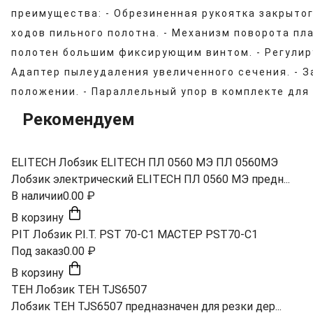
преимущества: - Обрезиненная рукоятка закрыто
ходов пильного полотна. - Механизм поворота пл
полотен большим фиксирующим винтом. - Регулиру
Адаптер пылеудаления увеличенного сечения. - 
положении. - Параллельный упор в комплекте для
Рекомендуем
ELITECH Лобзик ELITECH ПЛ 0560 МЭ ПЛ 0560МЭ
Лобзик электрический ELITECH ПЛ 0560 МЭ предн...
В наличии
0.00 ₽
В корзину
PIT Лобзик P.I.T. PST 70-C1 МАСТЕР PST70-C1
Под заказ
0.00 ₽
В корзину
TEH Лобзик TEH TJS6507
Лобзик TEH TJS6507 предназначен для резки дер...