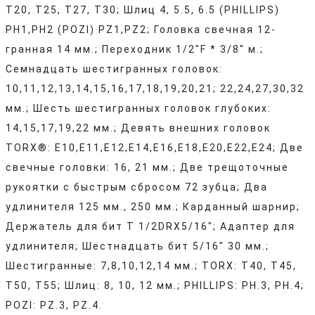
T20, T25, T27, T30; Шлиц 4, 5.5, 6.5 (PHILLIPS)
PH1,PH2 (POZI) PZ1,PZ2; Головка свечная 12-
гранная 14 мм.; Переходник 1/2"F * 3/8" м.;
Семнадцать шестигранных головок:
10,11,12,13,14,15,16,17,18,19,20,21; 22,24,27,30,32
мм.; Шесть шестигранных головок глубоких:
14,15,17,19,22 мм.; Девять внешних головок
TORX®: Е10,Е11,Е12,Е14,Е16,Е18,Е20,Е22,Е24; Две
свечные головки: 16, 21 мм.; Две трещоточные
рукоятки с быстрым сбросом 72 зубца; Два
удлинителя 125 мм., 250 мм.; Карданный шарнир;
Держатель для бит Т 1/2DRX5/16"; Адаптер для
удлинителя; Шестнадцать бит 5/16" 30 мм.;
Шестигранные: 7,8,10,12,14 мм.; TORX: T40, T45,
T50, T55; Шлиц: 8, 10, 12 мм.; PHILLIPS: PH.3, PH.4;
POZI: PZ.3, PZ.4.